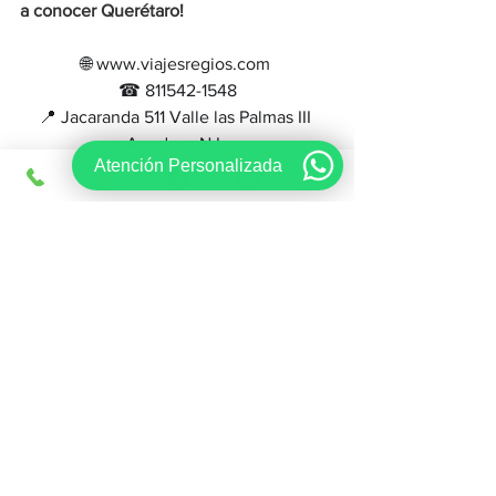
a conocer Querétaro!
🌐 www.viajesregios.com 
☎ 811542-1548
📍 Jacaranda 511 Valle las Palmas III 
Apodaca N.L.
Atención Personalizada
📩 ventas@viajesregios.com
Ver todo
Entradas recientes