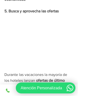
5. Busca y aprovecha las ofertas
Durante las vacaciones la mayoría de 
los hoteles lanzan 
ofertas de último 
momento
 con la finalidad de cerrar con 
Atención Personalizada
broche de oro la temporada. Revisa 
frecuentemente nuestra página, 
seguramente encontrarás la promoción 