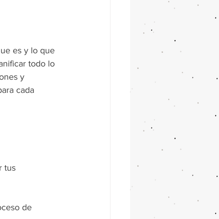
ue es y lo que 
ificar todo lo 
iones y 
para cada 
 tus 
oceso de 