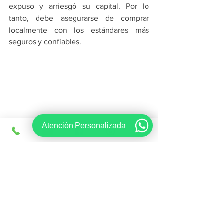
expuso y arriesgó su capital. Por lo 
tanto, debe asegurarse de comprar 
localmente con los estándares más 
seguros y confiables.
Atención Personalizada
Recuerdas Puedes Encontrarnos Como 
Agencia de Viajes en Monterrey [Viajes 
Regios]
 donde con gusto te 
atenderemos. 
Whatsapp 81 1542 1548