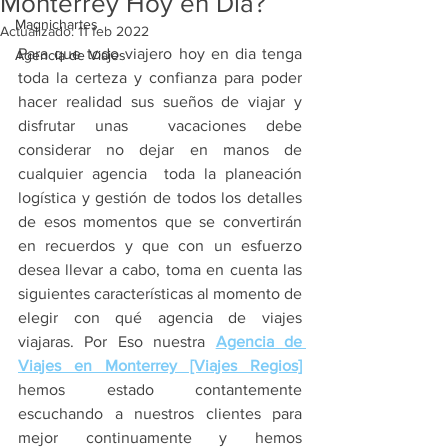
Monterrey Hoy en Día?
Magnichartes
Actualizado:
11 feb 2022
Para que todo viajero hoy en dia tenga 
Agencia de Viajes
toda la certeza y confianza para poder 
hacer realidad sus sueños de viajar y 
disfrutar unas  vacaciones debe 
considerar no dejar en manos de 
cualquier agencia  toda la planeación 
logística y gestión de todos los detalles 
de esos momentos que se convertirán 
en recuerdos y que con un esfuerzo 
desea llevar a cabo, toma en cuenta las 
siguientes características al momento de 
elegir con qué agencia de viajes 
viajaras. Por Eso nuestra
Agencia de 
Viajes en Monterrey [Viajes Regios]
hemos estado contantemente 
escuchando a nuestros clientes para 
mejor continuamente y hemos 