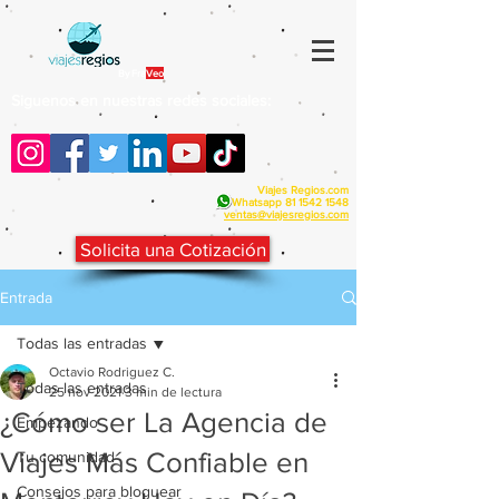
By Fra
Veo
Siguenos en nuestras redes sociales:
Viajes Regios.com
Whatsapp
81 1542 1548
v
entas@viajesregios.com
Solicita una Cotización
Entrada
Todas las entradas
Octavio Rodriguez C.
Todas las entradas
25 nov 2021
3 min de lectura
¿Cómo ser La Agencia de
Empezando
Viajes Más Confiable en
Tu comunidad
Consejos para bloguear