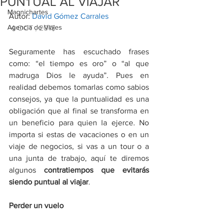
PUNTUAL AL VIAJAR
Magnichartes
Autor: 
David Gómez Carrales
Agencia de Viajes
 4 OCT , 2017  
Seguramente has escuchado frases 
como: “el tiempo es oro” o “al que 
madruga Dios le ayuda”. Pues en 
realidad debemos tomarlas como sabios 
consejos, ya que la puntualidad es una 
obligación que al final se transforma en 
un beneficio para quien la ejerce. No 
importa si estas de vacaciones o en un 
viaje de negocios, si vas a un tour o a 
una junta de trabajo, aquí te diremos 
algunos 
contratiempos que evitarás 
siendo puntual al viajar
.
Perder un vuelo