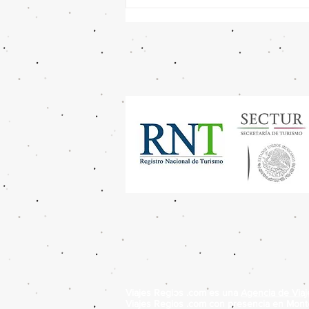
¿Cuánto Cuesta un Viaje a
Europa desde Monterrey?
2026
Viajes Regios .com es una
Agencia de Vi
Viajes Regios .com con presencia en Monte