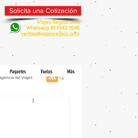
Solicita una Cotización
Viajes Regios.com
Whatsapp 81 1542 1548
v
entas@viajesregios.com
Paquetes
Vuelos
Más
Agencia de Viajes