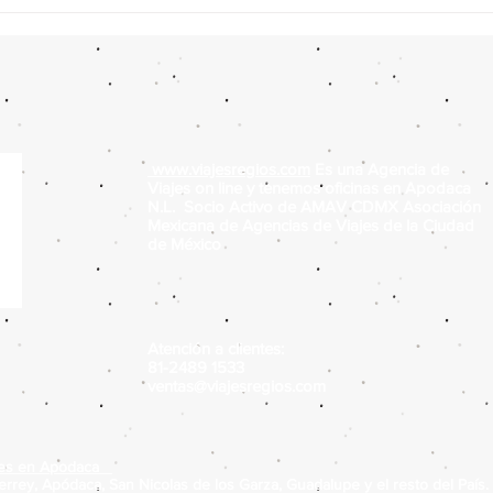
Hoteles Todo Incluido en
Top 
Cancún desde Monterrey: Top
en C
5 (2026)
www.viajesregios.com
Es una Agencia de
Viajes on line y tenemos oficinas en Apodaca
N.L. Socio Activo de AMAV CDMX Asociación
Mexicana de Agencias de Viajes de la Ciudad
de México
Atención a clientes:
81-2489 1533
ventas@viajesregios.com
ajes en Apodaca
rrey, Apódaca, San Nicolas de los Garza, Guadalupe y el resto del País.