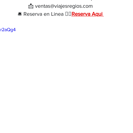
📩 ventas@viajesregios.com
🛎 Reserva en Linea 👉🏻
Reserva Aqui 
mr2aQg4