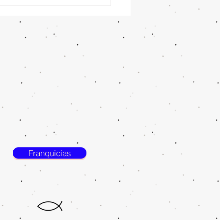
5 Hoteles Todo Incluido
ancún desde Monterrey
Franquicias