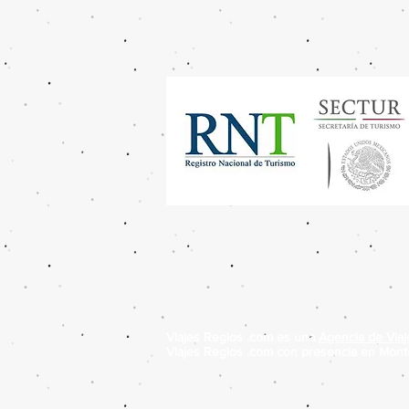
Viajes Regios .com es una
Agencia de Vi
Viajes Regios .com con presencia en Monte