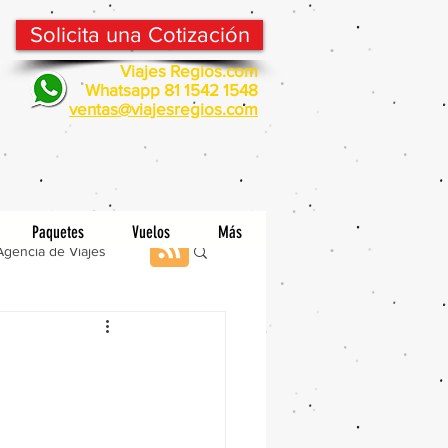
Solicita una Cotización
Viajes Regios.com
Whatsapp 81 1542 1548
v
entas@viajesregios.com
Paquetes
Vuelos
Más
Agencia de Viajes