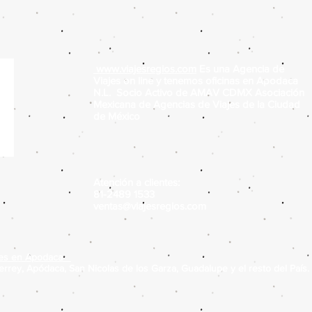
www.viajesregios.com
Es una Agencia de
Viajes on line y tenemos oficinas en Apodaca
N.L. Socio Activo de AMAV CDMX Asociación
Mexicana de Agencias de Viajes de la Ciudad
de México
Atención a clientes:
81-2489 1533
ventas@viajesregios.com
ajes en Apodaca
rrey, Apódaca, San Nicolas de los Garza, Guadalupe y el resto del País.