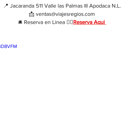
📍 Jacaranda 511 Valle las Palmas III Apodaca N.L.
📩 ventas@viajesregios.com
🛎 Reserva en Linea 👉🏻
Reserva Aqui 
pc4D8VFM