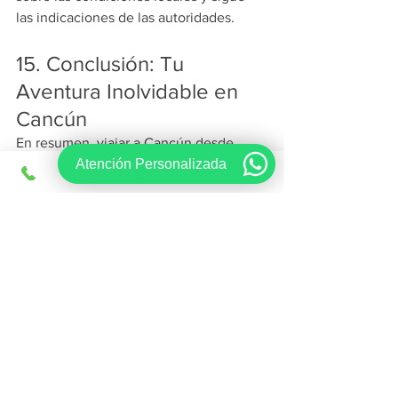
las indicaciones de las autoridades.
15. Conclusión: Tu 
Aventura Inolvidable en 
Cancún
En resumen, viajar a Cancún desde 
Atención Personalizada
Monterrey te brinda la oportunidad de 
sumergirte en un paraíso caribeño lleno 
de playas impresionantes, 
emocionantes actividades acuáticas, 
rica cultura y deliciosa gastronomía. Ya 
sea que estés buscando relajación o 
aventura, Cancún tiene todo lo que 
necesitas para unas vacaciones 
inolvidables.
Preguntas Frecuentes 