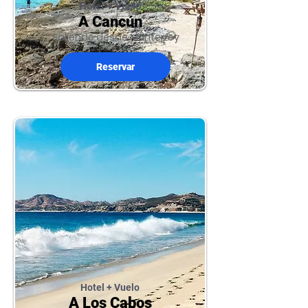
Hotel + Vuelo
A Cancún
Saliendo desde Monterrey
Reservar
Hotel + Vuelo
A Los Cabos