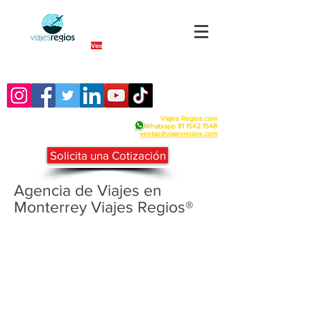
By Fra
Veo
Siguenos en nuestras redes sociales:
Viajes Regios.com
Whatsapp
81 1542 1548
v
entas@viajesregios.com
Solicita una Cotización
Agencia de Viajes en
Monterrey Viajes Regios®