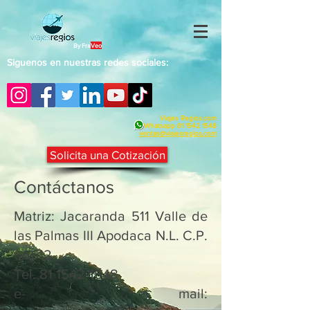
By Fra
Veo
Siguenos en nuestras redes sociales:
Viajes Regios.com
Whatsapp
81 1542 1548
v
entas@viajesregios.com
Solicita una Cotización
Contáctanos
Matriz: Jacaranda 511 Valle de
las Palmas III Apodaca N.L. C.P.
66612
Tel. 81 1542-1548
e- mail: