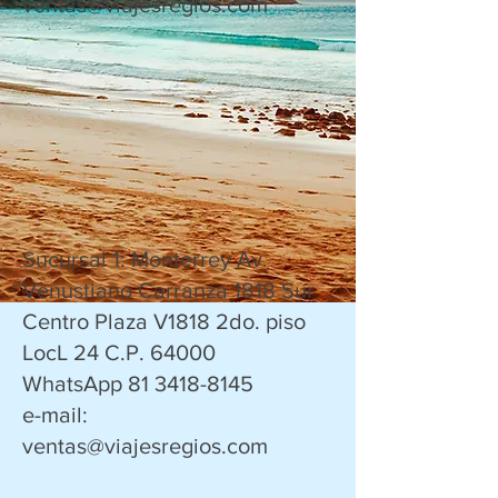
ventas@viajesregios.com
Sucursal 1: Monterrey Av.
Venustiano Carranza 1818 Sur
Centro Plaza V1818 2do. piso
LocL 24 C.P. 64000
WhatsApp 81 3418-8145
e-mail:
ventas@viajesregios.com