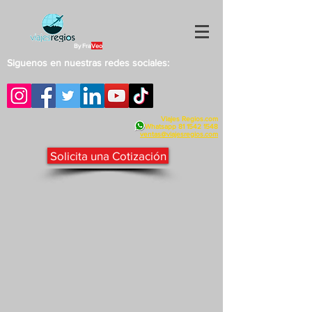
By Fra
Veo
Siguenos en nuestras redes sociales:
Viajes Regios.com
Whatsapp
81 1542 1548
v
entas@viajesregios.com
Solicita una Cotización