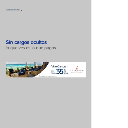
Sin cargos ocultos
lo que ves es lo que pagas