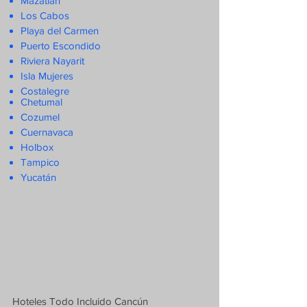
Mazatlán
Los Cabos
Playa del Carmen
Puerto Escondido
Riviera Nayarit
Isla Mujeres
Costalegre
Chetumal
Cozumel
Cuernavaca
Holbox
Tampico
Yucatán
Hoteles Todo Incluido Cancún