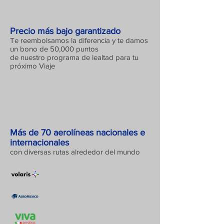
Precio más bajo garantizado
Te reembolsamos la diferencia y te damos
un bono de 50,000 puntos
de nuestro programa de lealtad para tu
próximo Viaje
Más de 70 aerolíneas nacionales e
internacionales
con diversas rutas alrededor del mundo