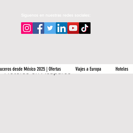
Siguenos en nuestras redes sociales:
uceros desde México 2025 | Ofertas
Viajes a Europa
Hoteles
Hoteles en Acapulco