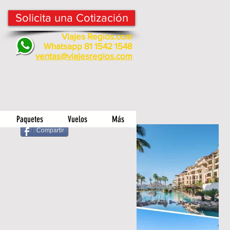
Solicita una Cotización
Viajes Regios.com
Whatsapp 81 1542 1548
v
entas@viajesregios.com
Paquetes
Vuelos
Más
Compartir