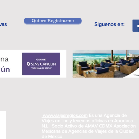
Quiero Registrarme
vas
Siguenos en:
www.viajesregios.com
Es una Agencia de
Viajes on line y tenemos oficinas en Apodaca
N.L. Socio Activo de AMAV CDMX Asociación
Mexicana de Agencias de Viajes de la Ciudad
de México