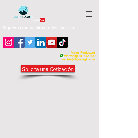
By Fra
Veo
Siguenos en nuestras redes sociales:
Viajes Regios.com
Whatsapp
81 1542 1548
v
entas@viajesregios.com
Solicita una Cotización