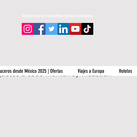
Siguenos en nuestras redes sociales:
uceros desde México 2025 | Ofertas
Viajes a Europa
Hoteles
uetes Desde Monterrey-Mazatlán