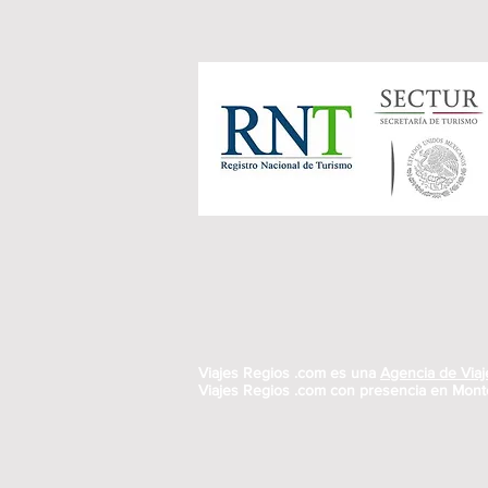
Viajes Regios .com es una
Agencia de Vi
Viajes Regios .com con presencia en Monte