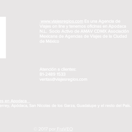
www.viajesregios.com
Es una Agencia de
Viajes on line y tenemos oficinas en Apodaca
N.L. Socio Activo de AMAV CDMX Asociación
Mexicana de Agencias de Viajes de la Ciudad
de México
Atención a clientes:
81-2489 1533
ventas@viajesregios.com
ajes en Apodaca
rrey, Apódaca, San Nicolas de los Garza, Guadalupe y el resto del País.
© 2017 por
Fra
VEO