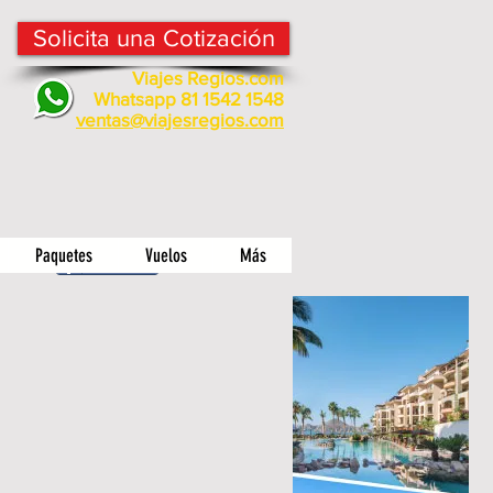
Solicita una Cotización
Viajes Regios.com
Whatsapp 81 1542 1548
v
entas@viajesregios.com
Paquetes
Vuelos
Más
Compartir