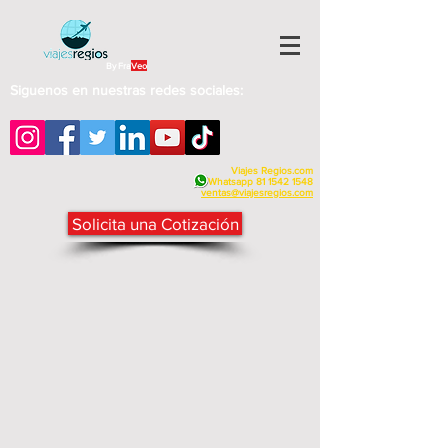
By Fra
Veo
Siguenos en nuestras redes sociales:
Viajes Regios.com
Whatsapp
81 1542 1548
v
entas@viajesregios.com
Solicita una Cotización