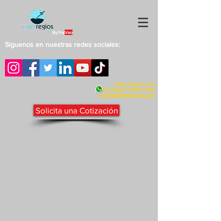
By Fra
Veo
Siguenos en nuestras redes sociales:
Viajes Regios.com
Whatsapp
81 1542 1548
v
entas@viajesregios.com
Solicita una Cotización