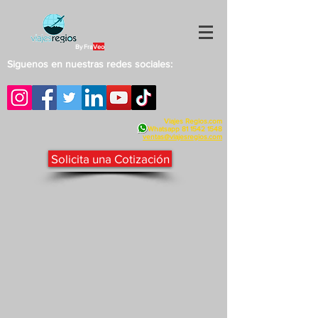
By Fra
Veo
Siguenos en nuestras redes sociales:
Viajes Regios.com
Whatsapp
81 1542 1548
v
entas@viajesregios.com
Solicita una Cotización