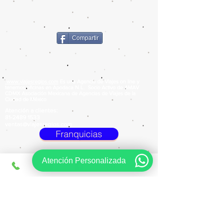
Compartir
www.viajesregios.com
Es una Agencia de Viajes on line y
tenemos oficinas en Apodaca N.L. Socio Activo de AMAV
CDMX Asociación Mexicana de Agencias de Viajes de la
Ciudad de México
Atención a clientes:
81-2489 1533
ventas@viajesregios.com
Franquicias
Atención Personalizada
Viajes Regios .com es una
Agencia de Viajes en Apodaca
Viajes Regios .com con presencia en Monterrey, Apódaca, San
Nicolas de los Garza, Guadalupe y el resto del País.
© 2017 por
Fra
VEO
Viajes Regios .com By FraVEO, es Tu
Agencia de Viajes en