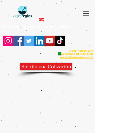
By Fra
Veo
Siguenos en nuestras redes sociales:
Viajes Regios.com
Whatsapp
81 1542 1548
v
entas@viajesregios.com
Solicita una Cotización