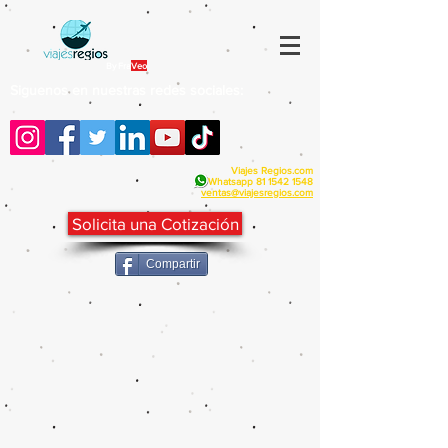
By Fra
Veo
Siguenos en nuestras redes sociales:
Viajes Regios.com
Whatsapp
81 1542 1548
v
entas@viajesregios.com
Solicita una Cotización
Compartir