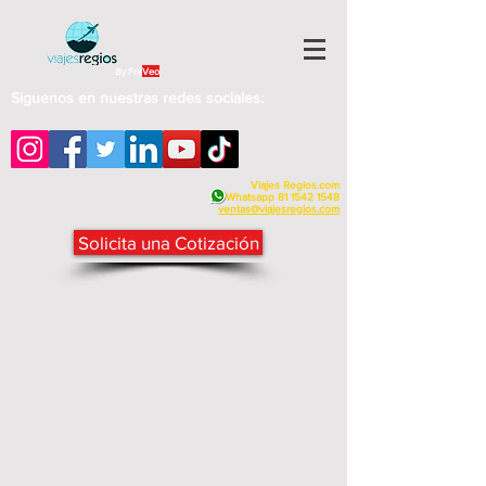
By Fra
Veo
Siguenos en nuestras redes sociales:
Viajes Regios.com
Whatsapp
81 1542 1548
v
entas@viajesregios.com
Solicita una Cotización