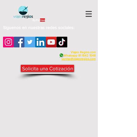
By Fra
Veo
Siguenos en nuestras redes sociales:
Viajes Regios.com
Whatsapp
81 1542 1548
v
entas@viajesregios.com
Solicita una Cotización