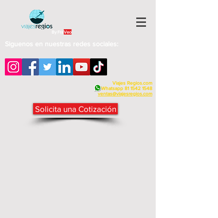
By Fra
Veo
Siguenos en nuestras redes sociales:
Viajes Regios.com
Whatsapp
81 1542 1548
v
entas@viajesregios.com
Solicita una Cotización