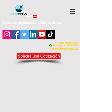
By Fra
Veo
Siguenos en nuestras redes sociales:
Viajes Regios.com
Whatsapp
81 1542 1548
v
entas@viajesregios.com
Solicita una Cotización