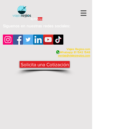
By Fra
Veo
Siguenos en nuestras redes sociales:
Viajes Regios.com
Whatsapp
81 1542 1548
v
entas@viajesregios.com
Solicita una Cotización