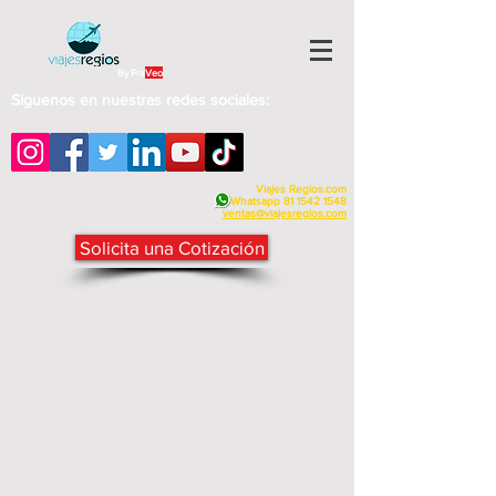
By Fra
Veo
Siguenos en nuestras redes sociales:
Viajes Regios.com
Whatsapp
81 1542 1548
v
entas@viajesregios.com
Solicita una Cotización