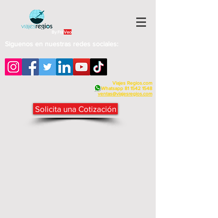
By Fra
Veo
Siguenos en nuestras redes sociales:
Viajes Regios.com
Whatsapp
81 1542 1548
v
entas@viajesregios.com
Solicita una Cotización