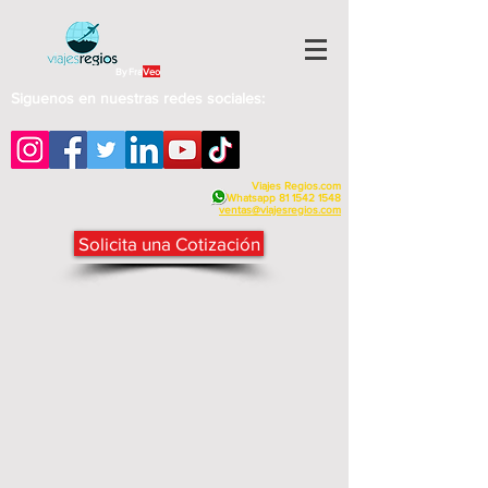
By Fra
Veo
Siguenos en nuestras redes sociales:
Viajes Regios.com
Whatsapp
81 1542 1548
v
entas@viajesregios.com
Solicita una Cotización