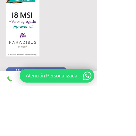
Quiero Registrarme
Atención Personalizada
Siguenos en:
Registrate, obtén ofertas exclusivas