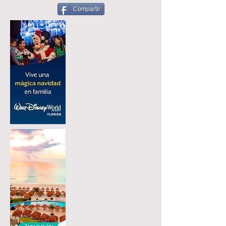
Compartir