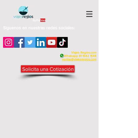
By Fra
Veo
Siguenos en nuestras redes sociales:
Viajes Regios.com
Whatsapp
81 1542 1548
v
entas@viajesregios.com
Solicita una Cotización