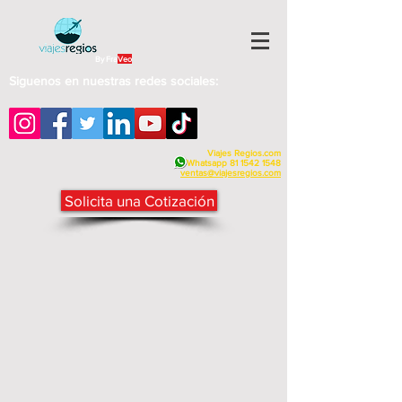
By Fra
Veo
Siguenos en nuestras redes sociales:
Viajes Regios.com
Whatsapp
81 1542 1548
v
entas@viajesregios.com
Solicita una Cotización