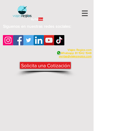
By Fra
Veo
Siguenos en nuestras redes sociales:
Viajes Regios.com
Whatsapp
81 1542 1548
v
entas@viajesregios.com
Solicita una Cotización