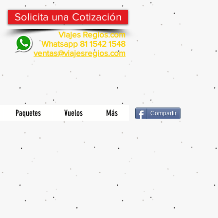
Solicita una Cotización
Viajes Regios.com
Whatsapp 81 1542 1548
v
entas@viajesregios.com
Paquetes
Vuelos
Más
Compartir