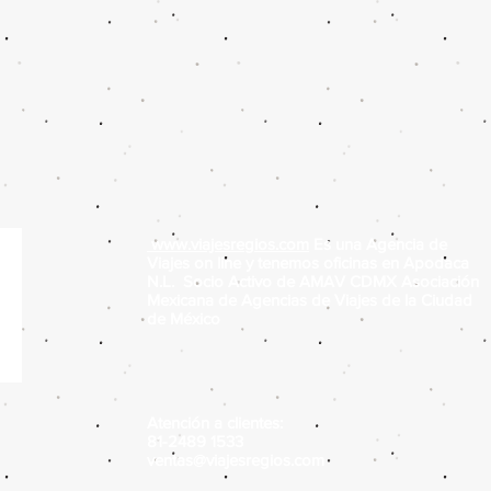
www.viajesregios.com
Es una Agencia de
Viajes on line y tenemos oficinas en Apodaca
N.L. Socio Activo de AMAV CDMX Asociación
Mexicana de Agencias de Viajes de la Ciudad
de México
Atención a clientes:
81-2489 1533
ventas@viajesregios.com