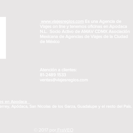
www.viajesregios.com
Es una Agencia de
Viajes on line y tenemos oficinas en Apodaca
N.L. Socio Activo de AMAV CDMX Asociación
Mexicana de Agencias de Viajes de la Ciudad
de México
Atención a clientes:
81-2489 1533
ventas@viajesregios.com
ajes en Apodaca
rrey, Apódaca, San Nicolas de los Garza, Guadalupe y el resto del País.
© 2017 por
Fra
VEO