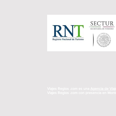
Viajes Regios .com es una
Agencia de Vi
Viajes Regios .com con presencia en Monte