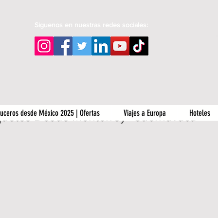
Siguenos en nuestras redes sociales:
uceros desde México 2025 | Ofertas
Viajes a Europa
Hoteles
uetes Desde Monterrey- Cuernavaca