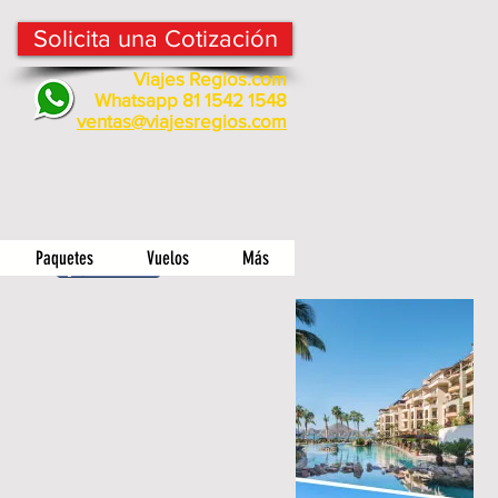
Solicita una Cotización
Viajes Regios.com
Whatsapp 81 1542 1548
v
entas@viajesregios.com
Paquetes
Vuelos
Más
Compartir