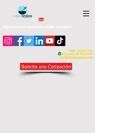
By Fra
Veo
Siguenos en nuestras redes sociales:
Viajes Regios.com
Whatsapp
81 1542 1548
v
entas@viajesregios.com
Solicita una Cotización