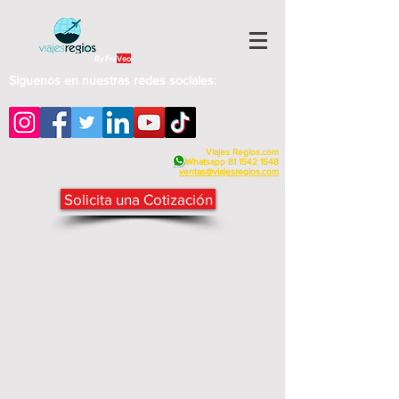
By Fra
Veo
Siguenos en nuestras redes sociales:
Viajes Regios.com
Whatsapp
81 1542 1548
v
entas@viajesregios.com
Solicita una Cotización