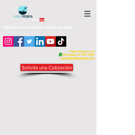
By Fra
Veo
Siguenos en nuestras redes sociales:
Viajes Regios.com
Whatsapp
81 1542 1548
v
entas@viajesregios.com
Solicita una Cotización