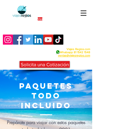
By Fra
Veo
Siguenos en nuestras redes sociales:
Viajes Regios.com
Whatsapp
81 1542 1548
v
entas@viajesregios.com
Solicita una Cotización
PAQUETES
todo
incluido
Prepárate
para viajar con estos paquetes