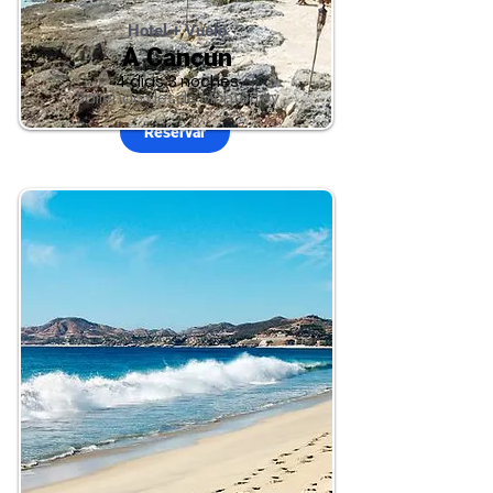
Hotel + Vuelo
A Cancún
4 dias 3 noches
Saliendo desde Monterrey
Reservar