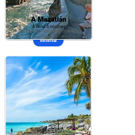
Hotel + Vuelo
A Mazatlán
4 dias 3 noches
Saliendo desde Monterrey
Reservar