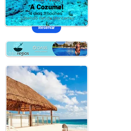
Hotel + Vuelo
A Cozumel
4 dias 3 noches
Saliendo desde Monterrey
Reservar