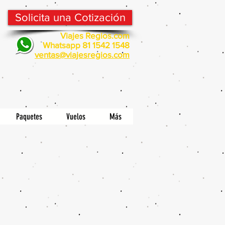
Solicita una Cotización
Viajes Regios.com
Whatsapp 81 1542 1548
v
entas@viajesregios.com
Paquetes
Vuelos
Más