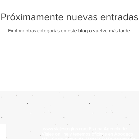
Próximamente nuevas entradas
Explora otras categorías en este blog o vuelve más tarde.
www.viajesregios.com
Es una Agencia de
Viajes on line y tenemos oficinas en Apodaca