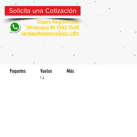
Solicita una Cotización
Viajes Regios.com
Whatsapp 81 1542 1548
v
entas@viajesregios.com
Paquetes
Vuelos
Más