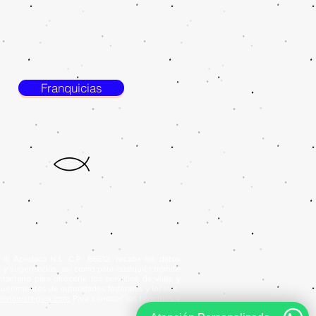
Franquicias
III Apodaca N.L. C.P. 66612, recaba los datos
s y sugerencias, así como para cualquier trámite
ntactarlo para ofrecerle los servicios de viaje y
equerimientos de autoridades federales y locales.
o@viajesregios.com
Para conocer los términos y