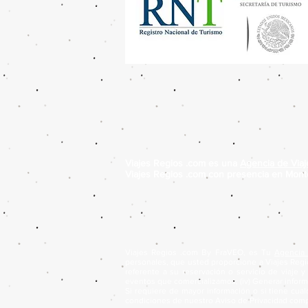
Viajes Regios .com es una
Agencia de Vi
Viajes Regios .com con presencia en Monte
Viajes Regios .com By FraVEO, es Tu
Agencia
personales, que usted proporcione a Viajes Regios
referente a su reservación o servicio de viaje y e
eventos que comercializamos; (iv) Generar informe
Si requiere de mayor información o si tiene cua
condiciones de nuestro Aviso de Privacidad compl