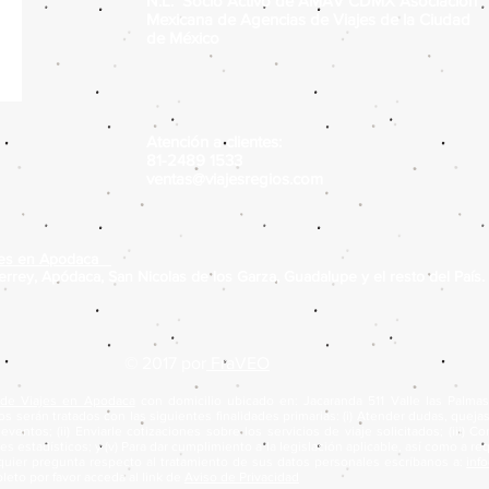
N.L. Socio Activo de AMAV CDMX Asociación
Mexicana de Agencias de Viajes de la Ciudad
de México
Atención a clientes:
81-2489 1533
ventas@viajesregios.com
ajes en Apodaca
rrey, Apódaca, San Nicolas de los Garza, Guadalupe y el resto del País.
© 2017 por
Fra
VEO
 de Viajes en Apodaca
con domicilio ubicado en: Jacaranda 511 Valle las Palmas 
 serán tratados con las siguientes finalidades primarias: (i) Atender dudas, queja
ventos; (ii) Enviarle cotizaciones sobre los servicios de viaje solicitados; (iii) Co
s estadísticos; y (v) Para dar cumplimiento a la legislación aplicable, así como a r
lquier pregunta respecto al tratamiento de sus datos personales escríbanos a:
inf
eto por favor acceda al link de
Aviso de Privacidad