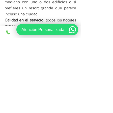
mediano con uno o dos edificios o si 
prefieres un resort grande que parece 
incluso una ciudad.
Calidad en el servicio: 
todos los hoteles 
deben de brindar buena calidad en el 
Atención Personalizada
servicio, pero hay algunos que se lucen. 
Si el servicio del personal es muy 
importante para ti debes elegir un hotel 
que destaque por su servicio 
personalizado y atención a los detalles.
Familiar o solo para adultos: 
toma en 
consideración si deseas pasar unas 
vacaciones románticas con tu pareja en 
un hotel tranquilo o si quieres quedarte 
en un hotel familiar con grandes 
instalaciones y muchas cosas que hacer.
Instalaciones y amenidades: 
si hay 
alguna instalación o servicio que es 
imprescindible para ti, asegúrate que el 