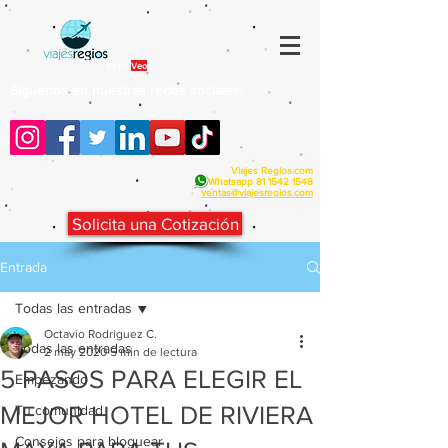
By Fra
Veo
Siguenos en nuestras redes sociales:
Viajes Regios.com
Whatsapp
81 1542 1548
v
entas@viajesregios.com
Solicita una Cotización
Entrada
Todas las entradas
Octavio Rodriguez C.
Todas las entradas
2 may 2020
5 min de lectura
5 PASOS PARA ELEGIR EL
Empezando
MEJOR HOTEL DE RIVIERA
Tu comunidad
Consejos para bloguear