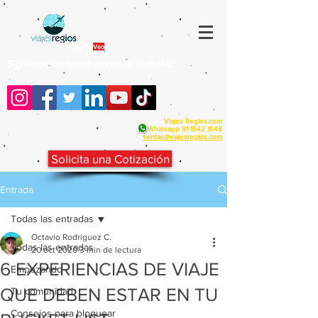
By Fra
Veo
Siguenos en nuestras redes sociales:
Viajes Regios.com
Whatsapp
81 1542 1548
v
entas@viajesregios.com
Solicita una Cotización
Entrada
Todas las entradas
Octavio Rodriguez C.
Todas las entradas
20 oct 2020
3 min de lectura
6 EXPERIENCIAS DE VIAJE
Empezando
QUE DEBEN ESTAR EN TU
Tu comunidad
Consejos para bloguear