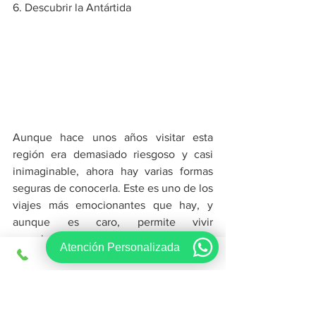
6. Descubrir la Antártida
Aunque hace unos años visitar esta 
región era demasiado riesgoso y casi 
inimaginable, ahora hay varias formas 
seguras de conocerla. Este es uno de los 
viajes más emocionantes que hay, y 
aunque es caro, permite vivir 
experiencias únicas e inolvidables. La 
Atención Personalizada
forma más común de ir a la Antártida es 
en un crucero especial desde la punta 
sur de América del Sur, principalmente 
desde 
Ushuaia
.