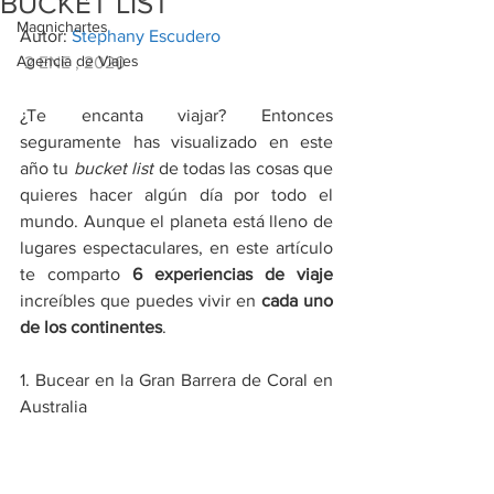
BUCKET LIST
Magnichartes
Autor: 
Stephany Escudero
Agencia de Viajes
 2 ENE , 2020  
¿Te encanta viajar? Entonces 
seguramente has visualizado en este 
año tu 
bucket list
 de todas las cosas que 
quieres hacer algún día por todo el 
mundo. Aunque el planeta está lleno de 
lugares espectaculares, en este artículo 
te comparto 
6 experiencias de viaje
increíbles que puedes vivir en 
cada uno 
de los continentes
.
1. Bucear en la Gran Barrera de Coral en 
Australia