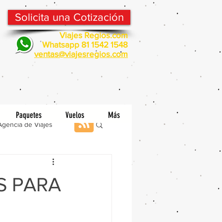
Solicita una Cotización
Viajes Regios.com
Whatsapp 81 1542 1548
v
entas@viajesregios.com
Paquetes
Vuelos
Más
Agencia de Viajes
S PARA