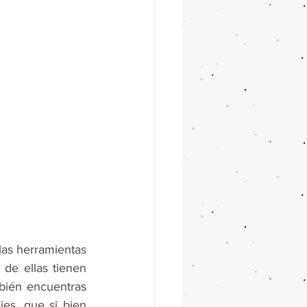
las herramientas 
 de ellas tienen 
bién encuentras 
es, que si bien 