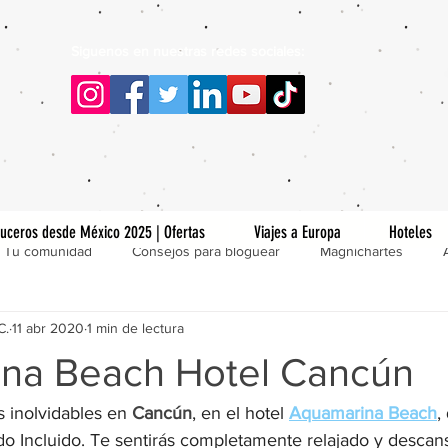
Siguenos en nuestras redes sociales:
uceros desde México 2025 | Ofertas
Viajes a Europa
Hoteles
Tu comunidad
Consejos para bloguear
Magnichartes
C.
11 abr 2020
1 min de lectura
na Beach Hotel Cancún
 inolvidables en 
Cancún
, en el hotel 
Aquamarina Beach
,
o Incluido. Te sentirás completamente relajado y descans