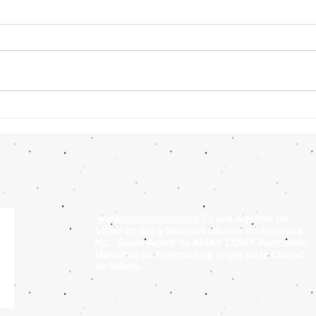
Hoteles Todo Incluido en
Top 
Cancún desde Monterrey: Top
en C
5 (2026)
www.viajesregios.com
Es una Agencia de
Viajes on line y tenemos oficinas en Apodaca
N.L. Socio Activo de AMAV CDMX Asociación
Mexicana de Agencias de Viajes de la Ciudad
de México