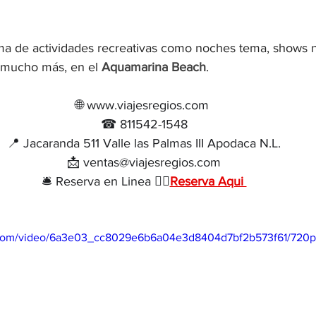
ma de actividades recreativas como noches tema, shows n
 mucho más, en el 
Aquamarina Beach
.
🌐 www.viajesregios.com 
☎ 811542-1548
📍 Jacaranda 511 Valle las Palmas III Apodaca N.L.
📩 ventas@viajesregios.com
🛎 Reserva en Linea 👉🏻
Reserva Aqui 
ic.com/video/6a3e03_cc8029e6b6a04e3d8404d7bf2b573f61/720p