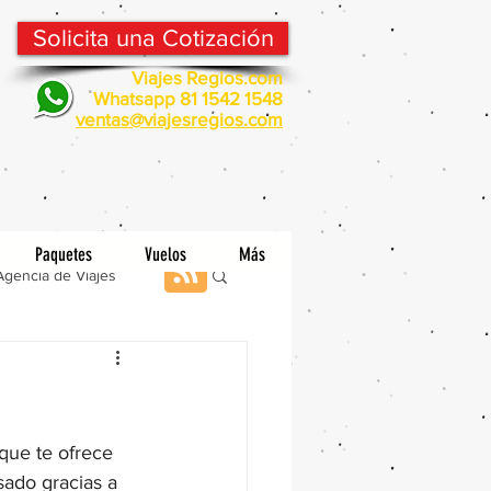
Solicita una Cotización
Viajes Regios.com
Whatsapp 81 1542 1548
v
entas@viajesregios.com
Paquetes
Vuelos
Más
Agencia de Viajes
 que te ofrece 
ado gracias a 