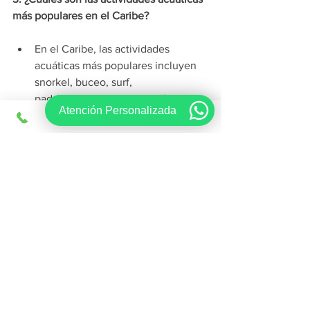
más populares en el Caribe?
En el Caribe, las actividades 
acuáticas más populares incluyen 
snorkel, buceo, surf, 
paddleboarding, navegación en 
Atención Personalizada
catamarán y pesca deportiva. Hay 
muchas opciones emocionantes 
para explorar el mar y disfrutar de 
la belleza submarina.
4. ¿Necesito vacunas especiales para 
viajar al Caribe?
Los requisitos de vacunación 
pueden variar según el país que 
visites en el Caribe. Es importante 
consultar con un profesional 