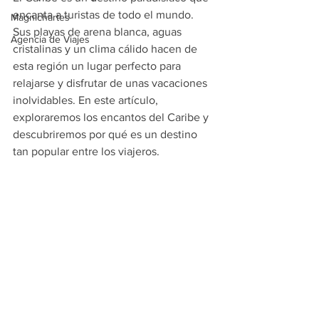
encanta a turistas de todo el mundo. 
Magnichartes
Sus playas de arena blanca, aguas 
Agencia de Viajes
cristalinas y un clima cálido hacen de 
esta región un lugar perfecto para 
relajarse y disfrutar de unas vacaciones 
inolvidables. En este artículo, 
exploraremos los encantos del Caribe y 
descubriremos por qué es un destino 
tan popular entre los viajeros.