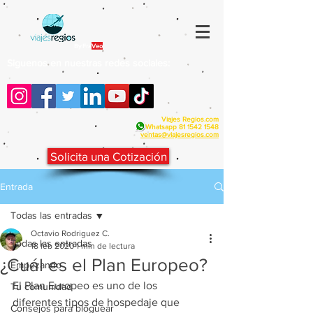
By Fra
Veo
Siguenos en nuestras redes sociales:
Viajes Regios.com
Whatsapp
81 1542 1548
v
entas@viajesregios.com
Solicita una Cotización
Entrada
Todas las entradas
Octavio Rodriguez C.
Todas las entradas
18 feb 2020
1 min de lectura
¿Cuál es el Plan Europeo?
Empezando
El Plan Europeo es uno de los 
Tu comunidad
diferentes tipos de hospedaje que 
Consejos para bloguear