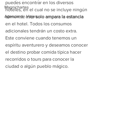
puedes encontrar en los diversos 
Magnichartes
hoteles, en el cual no se incluye ningún 
Agencia de Viajes
alimento, este 
solo ampara la estancia
en el hotel. Todos los consumos 
adicionales tendrán un costo extra.
Este conviene cuando tenemos un 
espíritu aventurero y deseamos conocer 
el destino probar comida típica hacer 
recorridos o tours para conocer la 
ciudad o algún pueblo mágico.