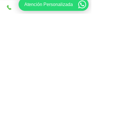
Atención Personalizada
Con una decoración inspirada en los 
mejores restaurantes franceses, Piaf es 
una joya culinaria por sus platillos, carta 
de vinos y su buen gusto musical.
En esta cena, la recomendación del 
chef Mario Soto fue un menú 
degustación con los más variados 
platillos de su especialidad. En esta 
experiencia destacaron la explosión de 
sabores y las mezclas de texturas y de 
elementos culinarios: pescado, 
caracoles, medallón de res, reducciones 
variadas y especias exóticas como la 
cúrcuma.
Cada platillo único en su sabor y 