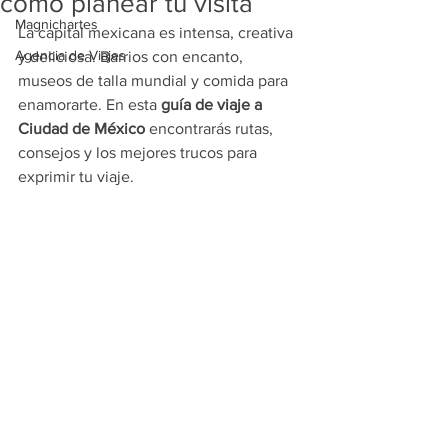
cómo planear tu visita
Magnichartes
La capital mexicana es intensa, creativa 
Agencia de Viajes
y deliciosa. Barrios con encanto, 
museos de talla mundial y comida para 
enamorarte. En esta 
guía de viaje a 
Ciudad de México
 encontrarás rutas, 
consejos y los mejores trucos para 
exprimir tu viaje.