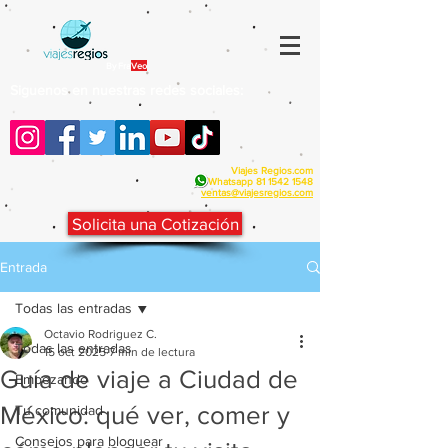
By Fra
Veo
Siguenos en nuestras redes sociales:
Viajes Regios.com
Whatsapp
81 1542 1548
v
entas@viajesregios.com
Solicita una Cotización
Entrada
Todas las entradas
Octavio Rodriguez C.
Todas las entradas
15 oct 2025
7 min de lectura
Guía de viaje a Ciudad de
Empezando
México: qué ver, comer y
Tu comunidad
Consejos para bloguear