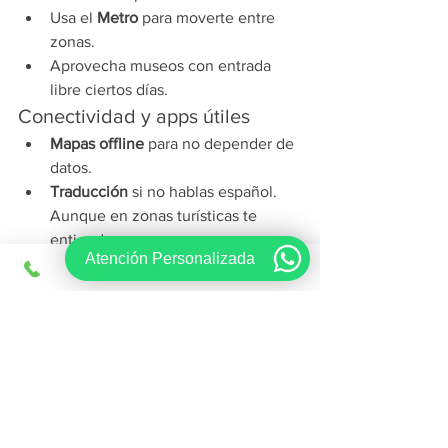
Usa el 
Metro
 para moverte entre 
zonas.
Aprovecha museos con entrada 
libre ciertos días.
Conectividad y apps útiles
Mapas offline
 para no depender de 
datos.
Traducción
 si no hablas español. 
Aunque en zonas turísticas te 
entienden.
Atención Personalizada
Apps de pago
 y banco en tu móvil 
para emergencias.
Agenda cultural
 local para eventos 
y expos.
Compras y souvenirs
Artesanías
: barro, textiles, alebrijes, 
joyería de plata.
Gourmet
: chocolate, café de 