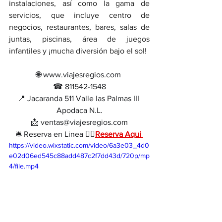
instalaciones, así como la gama de 
servicios, que incluye centro de 
negocios, restaurantes, bares, salas de 
juntas, piscinas, área de juegos 
infantiles y ¡mucha diversión bajo el sol!
🌐 www.viajesregios.com 
☎ 811542-1548
📍 Jacaranda 511 Valle las Palmas III 
Apodaca N.L.
📩 ventas@viajesregios.com
🛎 Reserva en Linea 👉🏻
Reserva Aqui 
https://video.wixstatic.com/video/6a3e03_4d0
e02d06ed545c88add487c2f7dd43d/720p/mp
4/file.mp4