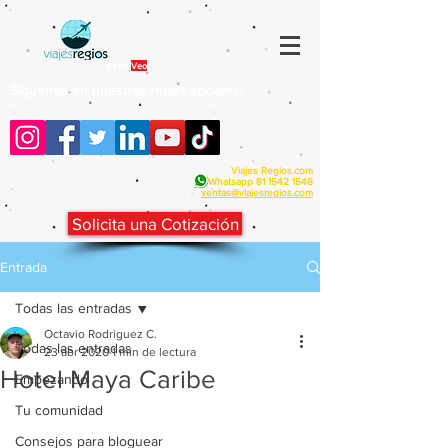
By Fra
Veo
Siguenos en nuestras redes sociales:
Viajes Regios.com
Whatsapp
81 1542 1548
v
entas@viajesregios.com
Solicita una Cotización
Entrada
Todas las entradas
Octavio Rodriguez C.
Todas las entradas
23 abr 2020
1 min de lectura
Hotel Maya Caribe
Empezando
Tu comunidad
Consejos para bloguear