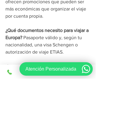
ofrecen promociones que pueden ser 
más económicas que organizar el viaje 
por cuenta propia.
¿Qué documentos necesito para viajar a 
Europa?
 Pasaporte válido y, según tu 
nacionalidad, una visa Schengen o 
autorización de viaje ETIAS.
¿Las agencias de viajes incluyen 
Atención Personalizada
seguros de viaje? 
Sí, la mayoría incluye 
seguros médicos y de cancelación en 
sus paquetes.
¿Puedo personalizar mi itinerario de 
viaje? 
Sí, muchas agencias ofrecen 
itinerarios hechos a medida según tus 
preferencias y presupuesto.