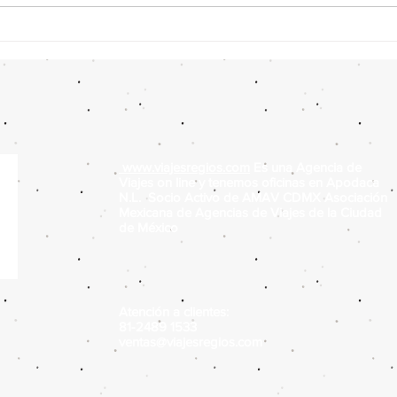
www.viajesregios.com
Es una Agencia de
Viajes on line y tenemos oficinas en Apodaca
N.L. Socio Activo de AMAV CDMX Asociación
Mexicana de Agencias de Viajes de la Ciudad
de México
Atención a clientes:
81-2489 1533
ventas@viajesregios.com