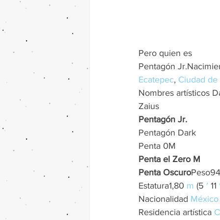
Pero quien es  
Pentagón Jr.Nacimien
Ecatepec
, 
Ciudad de
Nombres artísticos 
Zaius
Pentagón Jr.
Pentagón Dark
Penta 0M
Penta el Zero M
Penta Oscuro
Peso94
Estatura1,80 
m
 (5 
′
 11 
Nacionalidad 
México
Residencia artística 
C