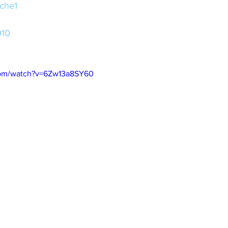
che
1
010
com/watch?v=6Zw13a8SY60