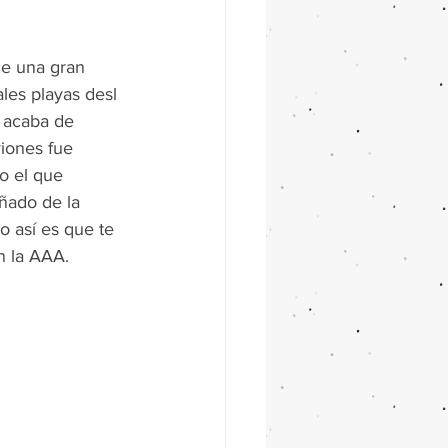
ce una gran 
les playas desl 
 acaba de 
iones fue 
o el que 
ñado de la 
o así es que te 
n la AAA.