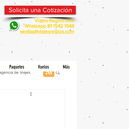
Solicita una Cotización
Viajes Regios.com
Whatsapp 81 1542 1548
v
entas@viajesregios.com
Paquetes
Vuelos
Más
Agencia de Viajes